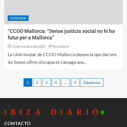
PORTADA
“CCOO Mallorca: “Sense justícia social no hi ha
futur per a Mallorca”
31 de octubre de 2025
Ibiza Diario
La Unió Insular de CCOO Mallorca denuncia que darrere
les bones xifres d’ocupació s’amaga una...
1
2
3
4
…
9
Siguiente
CONTACTO