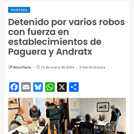
PORTADA
Detenido por varios robos
con fuerza en
establecimientos de
Paguera y Andratx
Ibiza Diario
21 de enero de 2026
2 min de lectura
Facebook
Email
Bluesky
WhatsApp
X
Compartir