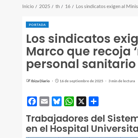
Inicio
2025
th
16
Los sindicatos exigen al Minis
PORTADA
Los sindicatos exi
Marco que recoja ‘
personal sanitario
Ibiza Diario
16 de septiembre de 2025
3 min de lectura
Facebook
Email
Bluesky
WhatsApp
X
Comparti
Trabajadores del Siste
en el Hospital Universit