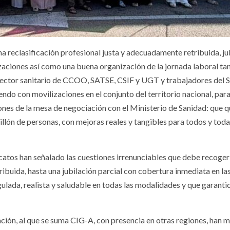
na reclasificación profesional justa y adecuadamente retribuida, ju
nalizaciones así como una buena organización de la jornada laboral
l sector sanitario de CCOO, SATSE, CSIF y UGT y trabajadores del 
do con movilizaciones en el conjunto del territorio nacional, para a
iones de la mesa de negociación con el Ministerio de Sanidad: que 
llón de personas, con mejoras reales y tangibles para todos y todas
ndicatos han señalado las cuestiones irrenunciables que debe reco
ibuida, hasta una jubilación parcial con cobertura inmediata en las
gulada, realista y saludable en todas las modalidades y que garantic
ción, al que se suma CIG-A, con presencia en otras regiones, han 