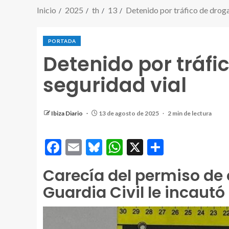
Inicio
2025
th
13
Detenido por tráfico de drogas
PORTADA
Detenido por tráfic
seguridad vial
Ibiza Diario
13 de agosto de 2025
2 min de lectura
Facebook
Email
Bluesky
WhatsApp
X
Comparti
Carecía del permiso de 
Guardia Civil le incaut