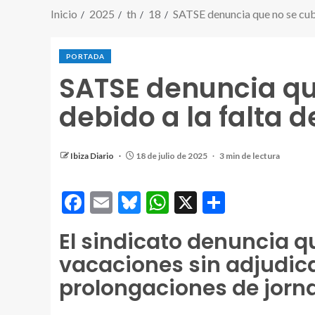
Inicio
2025
th
18
SATSE denuncia que no se cubr
PORTADA
SATSE denuncia que
debido a la falta 
Ibiza Diario
18 de julio de 2025
3 min de lectura
Facebook
Email
Bluesky
WhatsApp
X
Comparti
El sindicato denuncia q
vacaciones sin adjudica
prolongaciones de jorn