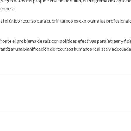
, según datos del propio Servicio de Salud, el Programa de captaci
ermera’.
i el único recurso para cubrir turnos es explotar a las profesionale
fronte el problema de raíz con políticas efectivas para ‘atraer y f
rantizar una planificación de recursos humanos realista y adecuada a