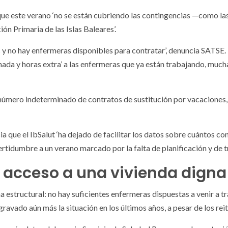
que este verano ‘no se están cubriendo las contingencias —como l
ón Primaria de las Islas Baleares’.
y no hay enfermeras disponibles para contratar’, denuncia SATSE.
nada y horas extra’ a las enfermeras que ya están trabajando, much
un número indeterminado de contratos de sustitución por vacacione
a que el IbSalut ‘ha dejado de facilitar los datos sobre cuántos con
rtidumbre a un verano marcado por la falta de planificación y de t
el acceso a una vivienda digna
structural: no hay suficientes enfermeras dispuestas a venir a trabaj
gravado aún más la situación en los últimos años, a pesar de los reit