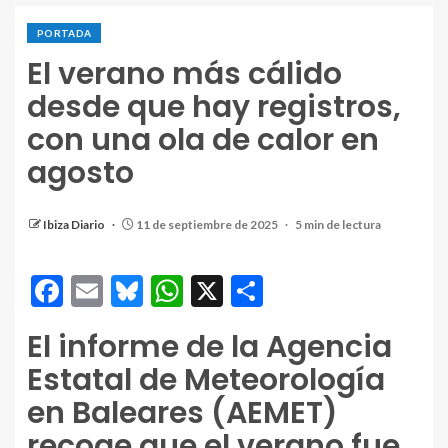
PORTADA
El verano más cálido
desde que hay registros,
con una ola de calor en
agosto
Ibiza Diario
11 de septiembre de 2025
5 min de lectura
Facebook
Email
Bluesky
WhatsApp
X
Compartir
El informe de la Agencia
Estatal de Meteorología
en Baleares (AEMET)
recoge que el verano fue