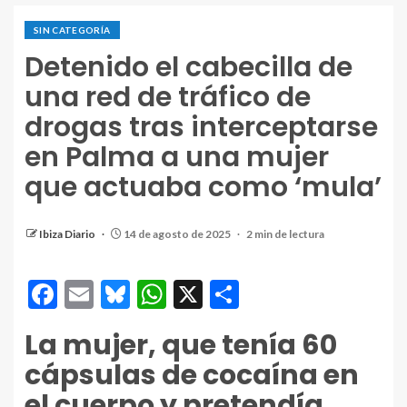
SIN CATEGORÍA
Detenido el cabecilla de
una red de tráfico de
drogas tras interceptarse
en Palma a una mujer
que actuaba como ‘mula’
Ibiza Diario
14 de agosto de 2025
2 min de lectura
Facebook
Email
Bluesky
WhatsApp
X
Compartir
La mujer, que tenía 60
cápsulas de cocaína en
el cuerpo y pretendía