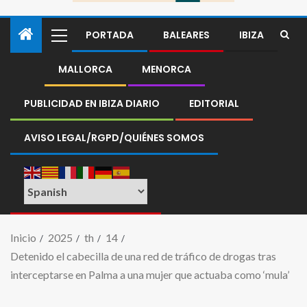
PORTADA
BALEARES
IBIZA
MALLORCA
MENORCA
PUBLICIDAD EN IBIZA DIARIO
EDITORIAL
AVISO LEGAL/RGPD/QUIÉNES SOMOS
Inicio
2025
th
14
Detenido el cabecilla de una red de tráfico de drogas tras
interceptarse en Palma a una mujer que actuaba como ‘mula’