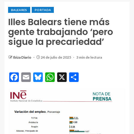
BALEARES
PORTADA
Illes Balears tiene más
gente trabajando ‘pero
sigue la precariedad’
Ibiza Diario
24 de julio de 2025
3 min de lectura
Facebook
Email
Bluesky
WhatsApp
X
Compartir