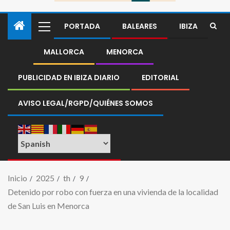
PORTADA
BALEARES
IBIZA
MALLORCA
MENORCA
PUBLICIDAD EN IBIZA DIARIO
EDITORIAL
AVISO LEGAL/RGPD/QUIÉNES SOMOS
Inicio
2025
th
9
Detenido por robo con fuerza en una vivienda de la localidad
de San Luis en Menorca