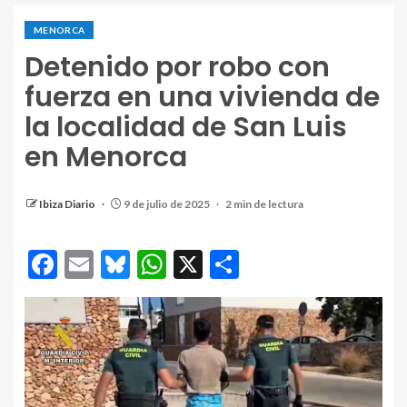
MENORCA
Detenido por robo con
fuerza en una vivienda de
la localidad de San Luis
en Menorca
Ibiza Diario
9 de julio de 2025
2 min de lectura
Facebook
Email
Bluesky
WhatsApp
X
Compartir