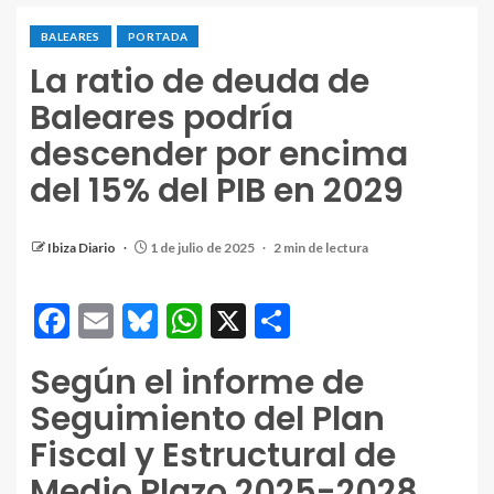
BALEARES
PORTADA
La ratio de deuda de
Baleares podría
descender por encima
del 15% del PIB en 2029
Ibiza Diario
1 de julio de 2025
2 min de lectura
Facebook
Email
Bluesky
WhatsApp
X
Compartir
Según el informe de
Seguimiento del Plan
Fiscal y Estructural de
Medio Plazo 2025-2028