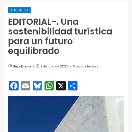
EDITORIAL
EDITORIAL-. Una
sostenibilidad turística
para un futuro
equilibrado
Ibiza Diario
1 de julio de 2025
3 min de lectura
Facebook
Email
Bluesky
WhatsApp
X
Compartir