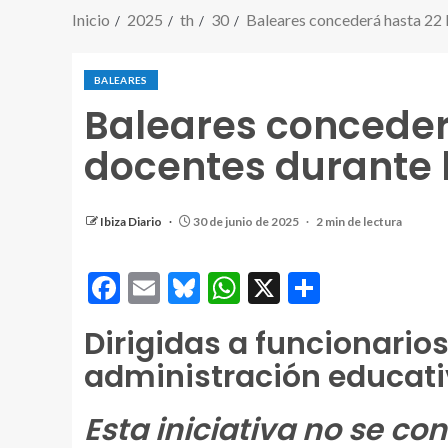
Inicio
2025
th
30
Baleares concederá hasta 22 
BALEARES
Baleares concederá
docentes durante 
Ibiza Diario
30 de junio de 2025
2 min de lectura
Facebook
Email
Bluesky
WhatsApp
X
Comparti
Dirigidas a funcionarios
administración educat
Esta iniciativa no se c